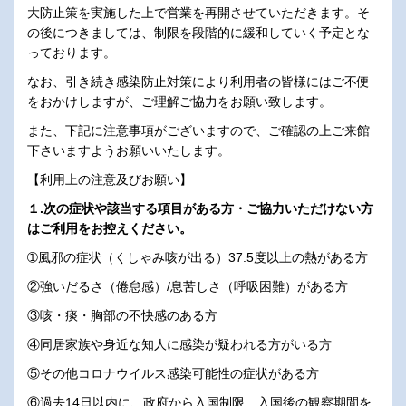
大防止策を実施した上で営業を再開させていただきます。そ
の後につきましては、制限を段階的に緩和していく予定とな
っております。
なお、引き続き感染防止対策により利用者の皆様にはご不便
をおかけしますが、ご理解ご協力をお願い致します。
また、下記に注意事項がございますので、ご確認の上ご来館
下さいますようお願いいたします。
【利用上の注意及びお願い】
１.次の症状や該当する項目がある方・ご協力いただけない方
はご利用をお控えください。
➀風邪の症状（くしゃみ咳が出る）37.5度以上の熱がある方
②強いだるさ（倦怠感）/息苦しさ（呼吸困難）がある方
③咳・痰・胸部の不快感のある方
④同居家族や身近な知人に感染が疑われる方がいる方
⑤その他コロナウイルス感染可能性の症状がある方
⑥過去14日以内に、政府から入国制限、入国後の観察期間を