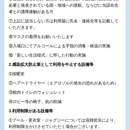
必要と発表されている国・地域への渡航、ならびに当該在住
者との濃厚接触がある方
⑦上記に該当しない方は利用届に氏名・連絡先等を記載して
いただきます。
⑧マスクの着用をお願いいたします
⑨入場口にてアルコールによる手指の消毒・検温の実施
⑩「新しい生活様式」に即した行動の実施
2.感染拡大防止策として利用を中止する設備等
➀採暖室
②ヘアードライヤー（エアロゾルの発生の恐れがあるため）
③館内トイレのウォシュレット
④ロビー等の椅子、机の削減
3.利用制限がある設備等
➀プール・更衣室・ジャグジーについては混雑状況により、
利用制限をかけさせていただく場合がございます。