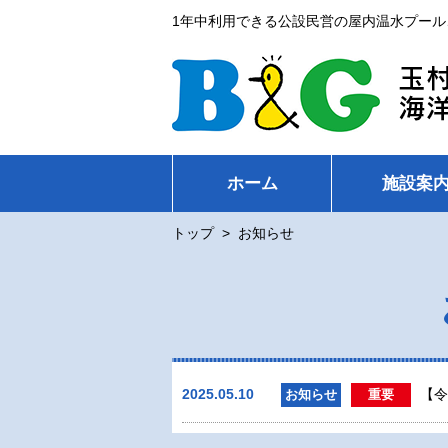
1年中利用できる公設民営の屋内温水プール
ホーム
施設案
トップ
>
お知らせ
2025.05.10
【令
お知らせ
重要