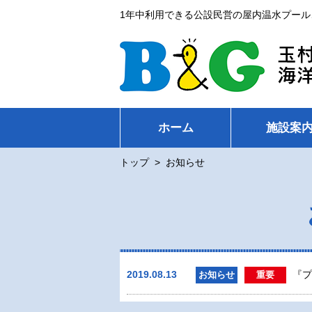
1年中利用できる公設民営の屋内温水プール
ホーム
施設案
トップ
>
お知らせ
2019.08.13
『プ
お知らせ
重要